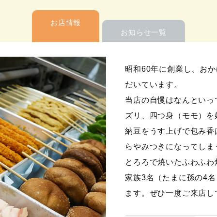
お店情報
お知らせ一覧
昭和60年に創業し、お
だいています。
当店の自慢はなんといっ
ズリ、四つ身（モモ）を
納豆をうす上げで包み香
らやみつきになってしま
とろろで焼いたふわふわ
家族3名（たまに孫の4
ます。ぜひ一度ご