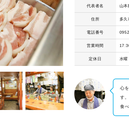
代表者名
山本
住所
多久
電話番号
0952
営業時間
17:
定休日
水曜
心
す
食